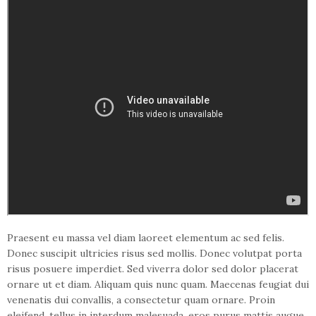
Praesent eu massa vel diam laoreet elementum ac sed felis.
Donec suscipit ultricies risus sed mollis. Donec volutpat porta
risus posuere imperdiet. Sed viverra dolor sed dolor placerat
ornare ut et diam. Aliquam quis nunc quam. Maecenas feugiat dui
venenatis dui convallis, a consectetur quam ornare. Proin
eleifend, tellus in interdum malesuada, eros purus mattis augue,