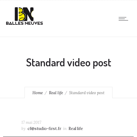
Standard video post
Home
Real life
Standard video post
17 mai 2017
by
cf@studio-first.fr
in
Real life